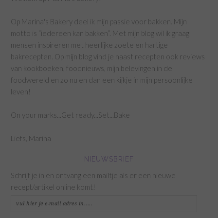
Op Marina's Bakery deel ik mijn passie voor bakken. Mijn
motto is “iedereen kan bakken”. Met mijn blog wil ik graag
mensen inspireren met heerlijke zoete en hartige
bakrecepten. Op mijn blog vind je naast recepten ook reviews
van kookboeken, foodnieuws, mijn belevingen in de
foodwereld en zo nu en dan een kijkje in mijn persoonlijke
leven!
On your marks...Get ready...Set...Bake
Liefs, Marina
NIEUWSBRIEF
Schrijf je in en ontvang een mailtje als er een nieuwe
recept/artikel online komt!
vul
hier