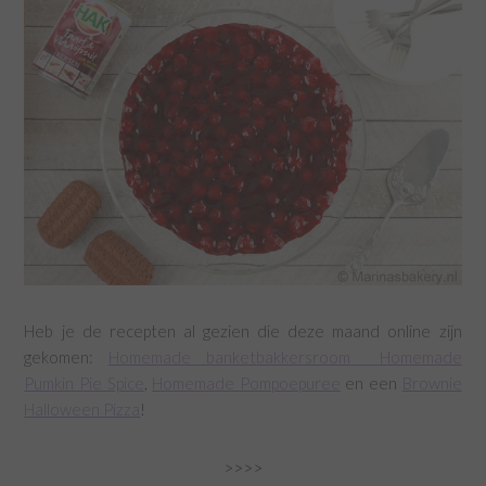
Heb je de recepten al gezien die deze maand online zijn
gekomen:
Homemade banketbakkersroom
Homemade
Pumkin Pie Spice
,
Homemade Pompoepuree
en een
Brownie
Halloween Pizza
!
>>>>