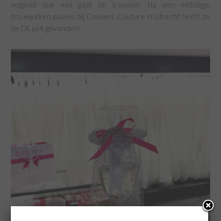
volgend jaar mei gaat ze trouwen. Na een middagje
trouwjurken passen bij Couvers Couture in Utrecht heeft ze
de DE jurk gevonden!