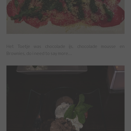
Het Toetje was chocolade ijs, chocolade mousse en
Brownies, do i need to say more….