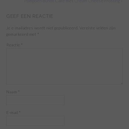
Pompoen Bundt Cake met Cream Cheese Frosting »
GEEF EEN REACTIE
Je e-mailadres wordt niet gepubliceerd.
Vereiste velden zijn
gemarkeerd met
*
Reactie
*
Naam
*
E-mail
*