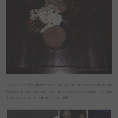
Met z’n viertjes gingen we naar de Theatervoorstelling van
Woezel & Pip “Opzoek naar de Sloddervos”. Stiekem vinden
papa en mama het ook heel erg leuk!