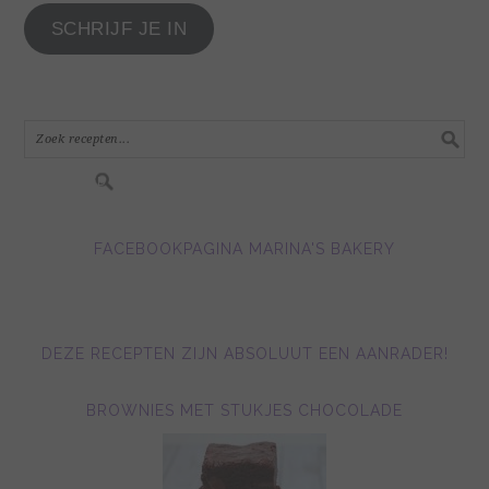
je
SCHRIJF JE IN
e-
mail
adres
in.....
FACEBOOKPAGINA MARINA'S BAKERY
DEZE RECEPTEN ZIJN ABSOLUUT EEN AANRADER!
BROWNIES MET STUKJES CHOCOLADE