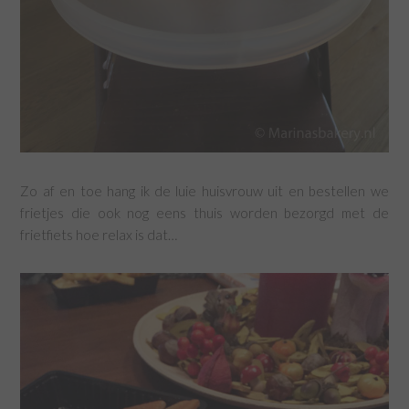
Zo af en toe hang ik de luie huisvrouw uit en bestellen we
frietjes die ook nog eens thuis worden bezorgd met de
frietfiets hoe relax is dat…