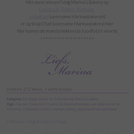
Niks meer missen? Volg Marina’s Bakery op
Facebook
,
Twitter
,
Bloglovin
,
Instagram
(username Marinasbakerynl)
of op Snap Chat (username Marinasbakery) hier
hier komen de leukste/lekkerste foodfoto’s voorbij
>>>>>>>>>>>>>>>>>>>>
(Visited 272 times, 1 visits today)
Categorie:
Een Kijkje Achter De Schermen bij Marina's Bakery
Tags:
Couvers Couture in Utrecht
,
De Danne Breukelen
,
een kijkje achter de
schermen
,
El Mundo Utrecht
,
marina's Bakery
,
poffertjeskraam breukelen
« Review : Mag ik nog een hapje