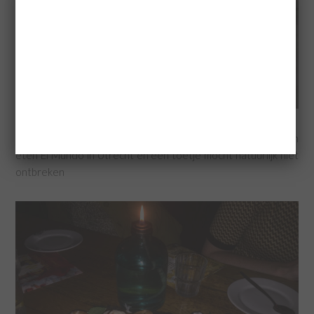
Trouwjurken keuren maakte hongerig, we gingen met z’n allen
eten El Mundo in Utrecht en een toetje mocht natuurlijk niet
ontbreken