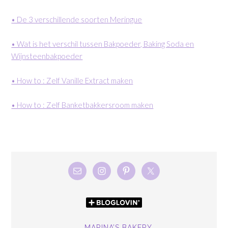
• De 3 verschillende soorten Meringue
• Wat is het verschil tussen Bakpoeder, Baking Soda en
Wijnsteenbakpoeder
• How to : Zelf Vanille Extract maken
• How to : Zelf Banketbakkersroom maken
MARINA’S BAKERY