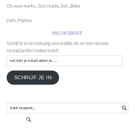
On your marks...Get ready...Set...Bake
Liefs, Marina
NIEUWSBRIEF
Schrijf je in en ontvang een mailtje als er een nieuwe
recept/artikel online komt!
vul
hier
je
SCHRIJF JE IN
e-
mail
adres
in.....