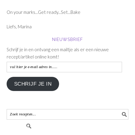
On your marks...Get ready...Set...Bake
Liefs, Marina
NIEUWSBRIEF
Schrijf je in en ontvang een mailtje als er een nieuwe
recept/artikel online komt!
vul
hier
je
SCHRIJF JE IN
e-
mail
adres
in.....