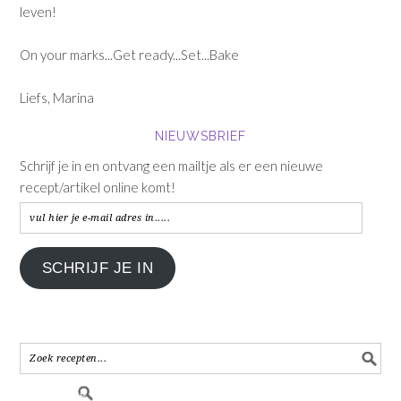
leven!
On your marks...Get ready...Set...Bake
Liefs, Marina
NIEUWSBRIEF
Schrijf je in en ontvang een mailtje als er een nieuwe
recept/artikel online komt!
vul
hier
je
SCHRIJF JE IN
e-
mail
adres
in.....