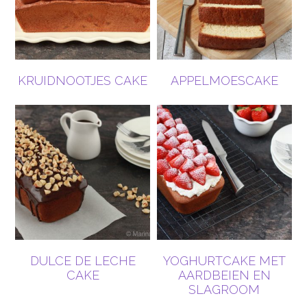
KRUIDNOOTJES CAKE
APPELMOESCAKE
DULCE DE LECHE
YOGHURTCAKE MET
CAKE
AARDBEIEN EN
SLAGROOM