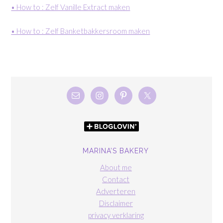
• How to : Zelf Vanille Extract maken
• How to : Zelf Banketbakkersroom maken
MARINA’S BAKERY
About me
Contact
Adverteren
Disclaimer
privacy verklaring