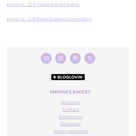
• How to : Zelf Vanille Extract maken
• How to : Zelf Banketbakkersroom maken
MARINA’S BAKERY
About me
Contact
Adverteren
Disclaimer
privacy verklaring