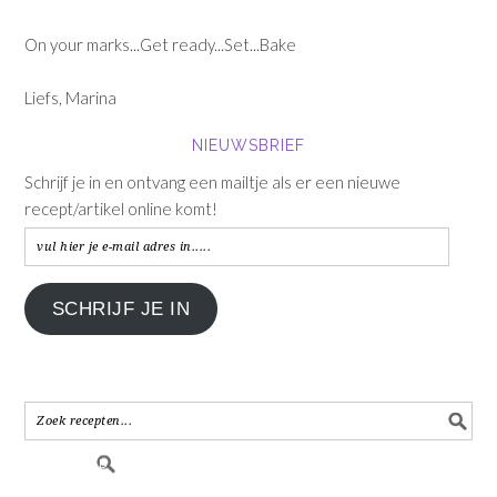
On your marks...Get ready...Set...Bake
Liefs, Marina
NIEUWSBRIEF
Schrijf je in en ontvang een mailtje als er een nieuwe
recept/artikel online komt!
vul
hier
je
SCHRIJF JE IN
e-
mail
adres
in.....