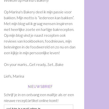
Welkom op Marina's Bakery!
Op Marina's Bakery deel ik mijn passie voor
bakken. Mijn motto is “iedereen kan bakken”.
Met mijn blog wil ik graag mensen inspireren
met heerlijke zoete en hartige bakrecepten.
Op mijn blog vind je naast recepten ook
reviews van kookboeken, foodnieuws, mijn
belevingen in de foodwereld en zo nu en dan
een kijkje in mijn persoonlijke leven!
On your marks...Get ready...Set...Bake
Liefs, Marina
NIEUWSBRIEF
Schrijf je in en ontvang een mailtje als er een
nieuwe recept/artikel online komt!
vul