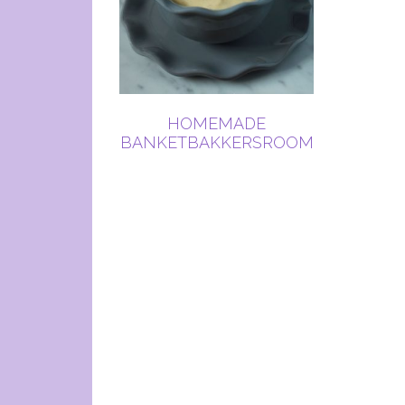
HOMEMADE
BANKETBAKKERSROOM