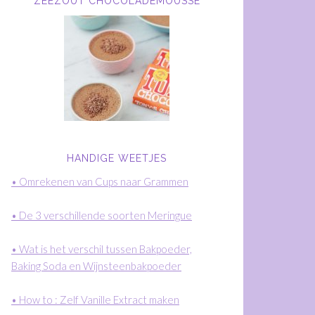
ZEEZOUT CHOCOLADEMOUSSE
HANDIGE WEETJES
• Omrekenen van Cups naar Grammen
• De 3 verschillende soorten Meringue
• Wat is het verschil tussen Bakpoeder,
Baking Soda en Wijnsteenbakpoeder
• How to : Zelf Vanille Extract maken