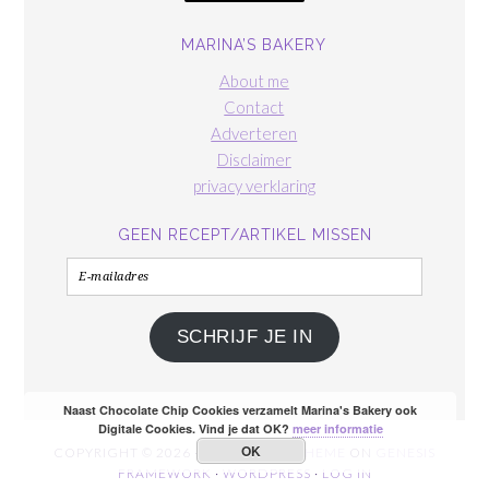
MARINA’S BAKERY
About me
Contact
Adverteren
Disclaimer
privacy verklaring
GEEN RECEPT/ARTIKEL MISSEN
E-
mailadres
SCHRIJF JE IN
Naast Chocolate Chip Cookies verzamelt Marina's Bakery ook
Digitale Cookies. Vind je dat OK?
meer informatie
OK
COPYRIGHT © 2026 ·
FOODIE PRO THEME
ON
GENESIS
FRAMEWORK
·
WORDPRESS
·
LOG IN