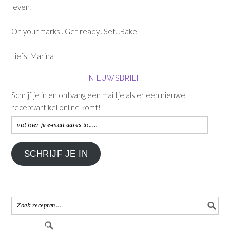
leven!
On your marks...Get ready...Set...Bake
Liefs, Marina
NIEUWSBRIEF
Schrijf je in en ontvang een mailtje als er een nieuwe
recept/artikel online komt!
vul
hier
je
SCHRIJF JE IN
e-
mail
adres
in.....