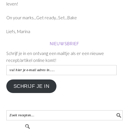
leven!
On your marks...Get ready...Set...Bake
Liefs, Marina
NIEUWSBRIEF
Schrijf je in en ontvang een mailtje als er een nieuwe
recept/artikel online komt!
vul
hier
je
SCHRIJF JE IN
e-
mail
adres
in.....