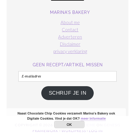
MARINA’S BAKERY
About me
Contact
Adverteren
Disclaimer
privacy verklaring
GEEN RECEPT/ARTIKEL MISSEN
E-
mailadres
SCHRIJF JE IN
Naast Chocolate Chip Cookies verzamelt Marina's Bakery ook
Digitale Cookies. Vind je dat OK?
meer informatie
OK
COPYRIGHT © 2026 ·
FOODIE PRO THEME
ON
GENESIS
FRAMEWORK
·
WORDPRESS
·
LOG IN