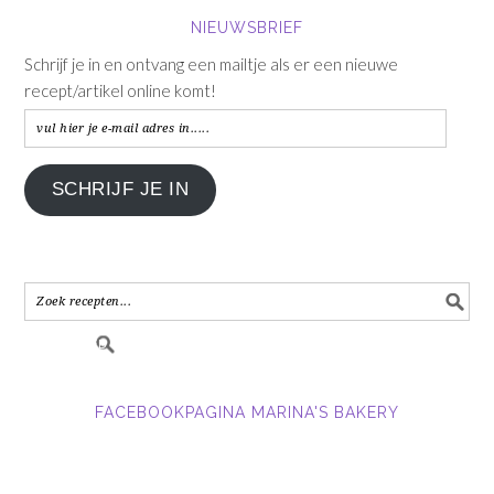
NIEUWSBRIEF
Schrijf je in en ontvang een mailtje als er een nieuwe
recept/artikel online komt!
vul
hier
je
SCHRIJF JE IN
e-
mail
adres
in.....
FACEBOOKPAGINA MARINA'S BAKERY