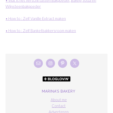
• Wat is het verschil tussen Bakpoeder, Baking Soda en
Wijnsteenbakpoeder
• How to : Zelf Vanille Extract maken
• How to : Zelf Banketbakkersroom maken
MARINA’S BAKERY
About me
Contact
Adverteren