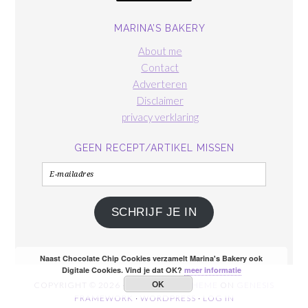
MARINA’S BAKERY
About me
Contact
Adverteren
Disclaimer
privacy verklaring
GEEN RECEPT/ARTIKEL MISSEN
E-
mailadres
SCHRIJF JE IN
Naast Chocolate Chip Cookies verzamelt Marina's Bakery ook
Digitale Cookies. Vind je dat OK?
meer informatie
OK
COPYRIGHT © 2026 ·
FOODIE PRO THEME
ON
GENESIS
FRAMEWORK
·
WORDPRESS
·
LOG IN