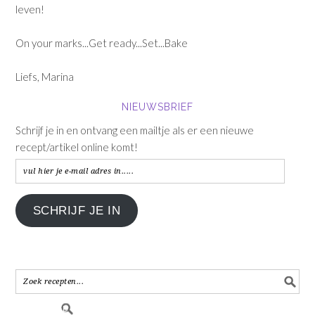
leven!
On your marks...Get ready...Set...Bake
Liefs, Marina
NIEUWSBRIEF
Schrijf je in en ontvang een mailtje als er een nieuwe
recept/artikel online komt!
vul
hier
je
SCHRIJF JE IN
e-
mail
adres
in.....