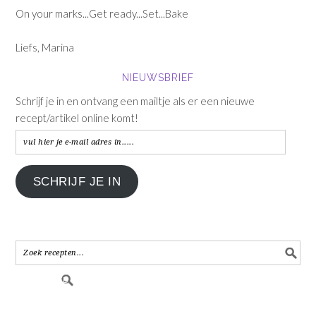
On your marks...Get ready...Set...Bake
Liefs, Marina
NIEUWSBRIEF
Schrijf je in en ontvang een mailtje als er een nieuwe
recept/artikel online komt!
vul
hier
je
SCHRIJF JE IN
e-
mail
adres
in.....