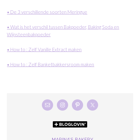
• De 3 verschillende soorten Meringue
• Wat is het verschil tussen Bakpoeder, Baking Soda en
Wijnsteenbakpoeder
• How to : Zelf Vanille Extract maken
• How to : Zelf Banketbakkersroom maken
MARINA’S BAKERY