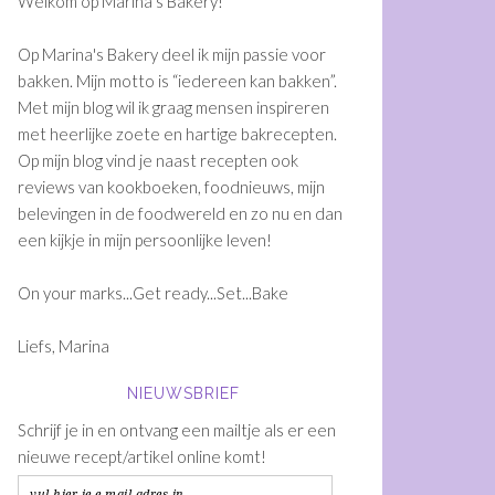
Welkom op Marina's Bakery!
Op Marina's Bakery deel ik mijn passie voor
bakken. Mijn motto is “iedereen kan bakken”.
Met mijn blog wil ik graag mensen inspireren
met heerlijke zoete en hartige bakrecepten.
Op mijn blog vind je naast recepten ook
reviews van kookboeken, foodnieuws, mijn
belevingen in de foodwereld en zo nu en dan
een kijkje in mijn persoonlijke leven!
On your marks...Get ready...Set...Bake
Liefs, Marina
NIEUWSBRIEF
Schrijf je in en ontvang een mailtje als er een
nieuwe recept/artikel online komt!
vul