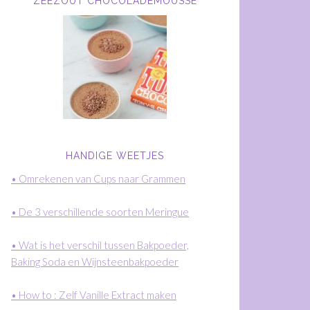
ZEEZOUT CHOCOLADEMOUSSE
HANDIGE WEETJES
• Omrekenen van Cups naar Grammen
• De 3 verschillende soorten Meringue
• Wat is het verschil tussen Bakpoeder,
Baking Soda en Wijnsteenbakpoeder
• How to : Zelf Vanille Extract maken