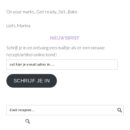
On your marks...Get ready...Set...Bake
Liefs, Marina
NIEUWSBRIEF
Schrijf je in en ontvang een mailtje als er een nieuwe
recept/artikel online komt!
vul
hier
je
SCHRIJF JE IN
e-
mail
adres
in.....