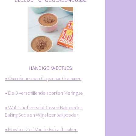
ZEEZOUT CHOCOLADEMOUSSE
HANDIGE WEETJES
• Omrekenen van Cups naar Grammen
• De 3 verschillende soorten Meringue
• Wat is het verschil tussen Bakpoeder,
Baking Soda en Wijnsteenbakpoeder
• How to : Zelf Vanille Extract maken