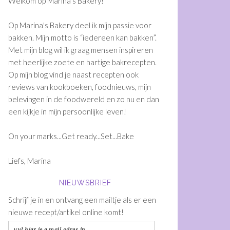
Welkom op Marina's Bakery!
Op Marina's Bakery deel ik mijn passie voor
bakken. Mijn motto is “iedereen kan bakken”.
Met mijn blog wil ik graag mensen inspireren
met heerlijke zoete en hartige bakrecepten.
Op mijn blog vind je naast recepten ook
reviews van kookboeken, foodnieuws, mijn
belevingen in de foodwereld en zo nu en dan
een kijkje in mijn persoonlijke leven!
On your marks...Get ready...Set...Bake
Liefs, Marina
NIEUWSBRIEF
Schrijf je in en ontvang een mailtje als er een
nieuwe recept/artikel online komt!
vul