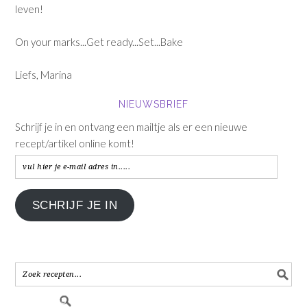
leven!
On your marks...Get ready...Set...Bake
Liefs, Marina
NIEUWSBRIEF
Schrijf je in en ontvang een mailtje als er een nieuwe
recept/artikel online komt!
vul
hier
je
SCHRIJF JE IN
e-
mail
adres
in.....