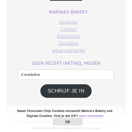
MARINA’S BAKERY
About me
Contact
Adverteren
Disclaimer
privacy verklaring
GEEN RECEPT/ARTIKEL MISSEN
E-
mailadres
SCHRIJF JE IN
Naast Chocolate Chip Cookies verzamelt Marina's Bakery ook
Digitale Cookies. Vind je dat OK?
meer informatie
OK
COPYRIGHT © 2026 ·
FOODIE PRO THEME
ON
GENESIS
FRAMEWORK
·
WORDPRESS
·
LOG IN