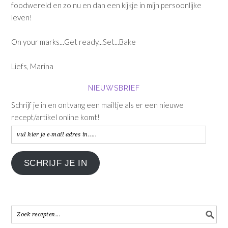
foodwereld en zo nu en dan een kijkje in mijn persoonlijke
leven!
On your marks...Get ready...Set...Bake
Liefs, Marina
NIEUWSBRIEF
Schrijf je in en ontvang een mailtje als er een nieuwe
recept/artikel online komt!
vul
hier
je
SCHRIJF JE IN
e-
mail
adres
in.....