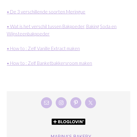
• De 3 verschillende soorten Meringue
• Wat is het verschil tussen Bakpoeder, Baking Soda en
Wijnsteenbakpoeder
• How to : Zelf Vanille Extract maken
• How to : Zelf Banketbakkersroom maken
MARINA’S BAKERY