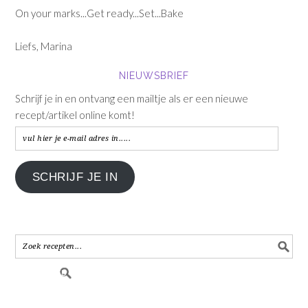
On your marks...Get ready...Set...Bake
Liefs, Marina
NIEUWSBRIEF
Schrijf je in en ontvang een mailtje als er een nieuwe
recept/artikel online komt!
vul
hier
je
SCHRIJF JE IN
e-
mail
adres
in.....