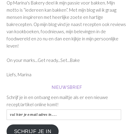
Op Marina's Bakery deel ik mijn passie voor bakken. Mijn
motto is “iedereen kan bakken”. Met mijn blog wil ik graag
mensen inspireren met heerlijke zoete en hartige
bakrecepten. Op mijn blog vind je naast recepten ook reviews
van kookboeken, foodnieuws, mijn belevingen in de
foodwereld en zo nu en dan een kijkje in mijn persoonlijke
leven!
On your marks...Get ready...Set...Bake
Liefs, Marina
NIEUWSBRIEF
Schrijf je in en ontvang een mailtje als er een nieuwe
recept/artikel online komt!
vul
hier
je
SCHRIJF JE IN