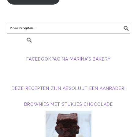
e-
mail
adres
in.....
FACEBOOKPAGINA MARINA'S BAKERY
DEZE RECEPTEN ZIJN ABSOLUUT EEN AANRADER!
BROWNIES MET STUKJES CHOCOLADE