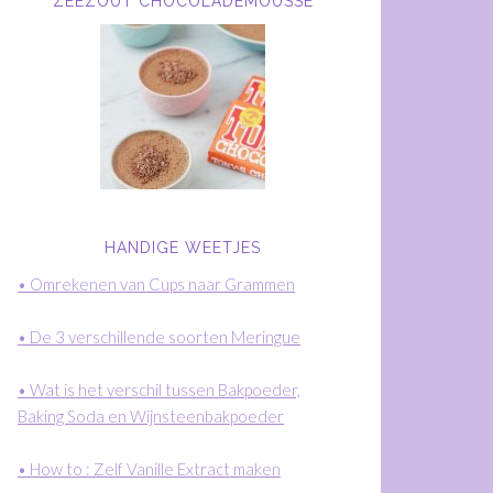
ZEEZOUT CHOCOLADEMOUSSE
HANDIGE WEETJES
• Omrekenen van Cups naar Grammen
• De 3 verschillende soorten Meringue
• Wat is het verschil tussen Bakpoeder,
Baking Soda en Wijnsteenbakpoeder
• How to : Zelf Vanille Extract maken