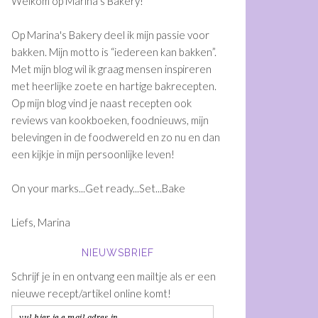
Welkom op Marina's Bakery!
Op Marina's Bakery deel ik mijn passie voor
bakken. Mijn motto is “iedereen kan bakken”.
Met mijn blog wil ik graag mensen inspireren
met heerlijke zoete en hartige bakrecepten.
Op mijn blog vind je naast recepten ook
reviews van kookboeken, foodnieuws, mijn
belevingen in de foodwereld en zo nu en dan
een kijkje in mijn persoonlijke leven!
On your marks...Get ready...Set...Bake
Liefs, Marina
NIEUWSBRIEF
Schrijf je in en ontvang een mailtje als er een
nieuwe recept/artikel online komt!
vul