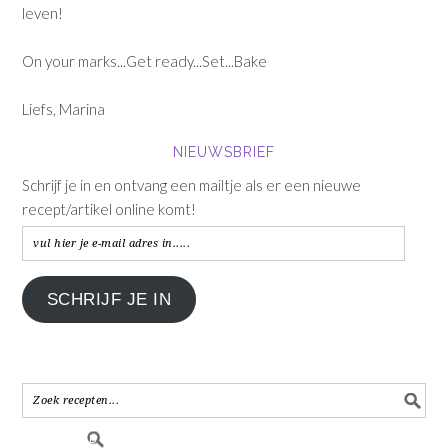
leven!
On your marks...Get ready...Set...Bake
Liefs, Marina
NIEUWSBRIEF
Schrijf je in en ontvang een mailtje als er een nieuwe
recept/artikel online komt!
vul
hier
je
SCHRIJF JE IN
e-
mail
adres
in.....