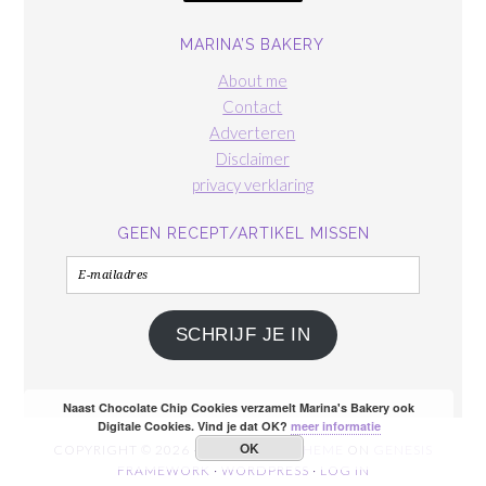
MARINA’S BAKERY
About me
Contact
Adverteren
Disclaimer
privacy verklaring
GEEN RECEPT/ARTIKEL MISSEN
E-
mailadres
SCHRIJF JE IN
Naast Chocolate Chip Cookies verzamelt Marina's Bakery ook
Digitale Cookies. Vind je dat OK?
meer informatie
OK
COPYRIGHT © 2026 ·
FOODIE PRO THEME
ON
GENESIS
FRAMEWORK
·
WORDPRESS
·
LOG IN