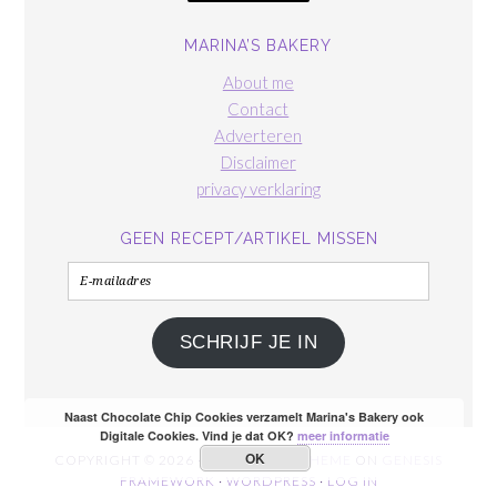
MARINA’S BAKERY
About me
Contact
Adverteren
Disclaimer
privacy verklaring
GEEN RECEPT/ARTIKEL MISSEN
E-
mailadres
SCHRIJF JE IN
Naast Chocolate Chip Cookies verzamelt Marina's Bakery ook
Digitale Cookies. Vind je dat OK?
meer informatie
OK
COPYRIGHT © 2026 ·
FOODIE PRO THEME
ON
GENESIS
FRAMEWORK
·
WORDPRESS
·
LOG IN