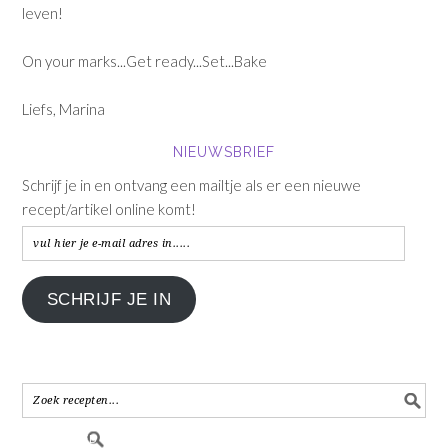
leven!
On your marks...Get ready...Set...Bake
Liefs, Marina
NIEUWSBRIEF
Schrijf je in en ontvang een mailtje als er een nieuwe
recept/artikel online komt!
vul
hier
je
SCHRIJF JE IN
e-
mail
adres
in.....