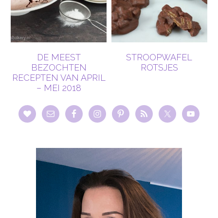
DE MEEST
STROOPWAFEL
BEZOCHTEN
ROTSJES
RECEPTEN VAN APRIL
– MEI 2018