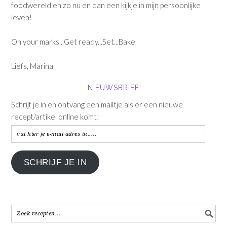
foodwereld en zo nu en dan een kijkje in mijn persoonlijke
leven!
On your marks...Get ready...Set...Bake
Liefs, Marina
NIEUWSBRIEF
Schrijf je in en ontvang een mailtje als er een nieuwe
recept/artikel online komt!
vul
hier
je
SCHRIJF JE IN
e-
mail
adres
in.....