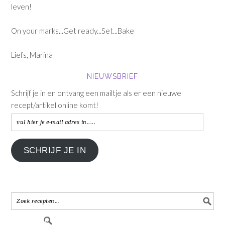
leven!
On your marks...Get ready...Set...Bake
Liefs, Marina
NIEUWSBRIEF
Schrijf je in en ontvang een mailtje als er een nieuwe
recept/artikel online komt!
vul
hier
je
SCHRIJF JE IN
e-
mail
adres
in.....