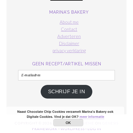
MARINA’S BAKERY
About me
Contact
Adverteren
Disclaimer
privacy verklaring
GEEN RECEPT/ARTIKEL MISSEN
E-
mailadres
SCHRIJF JE IN
Naast Chocolate Chip Cookies verzamelt Marina's Bakery ook
Digitale Cookies. Vind je dat OK?
meer informatie
OK
COPYRIGHT © 2026 ·
FOODIE PRO THEME
ON
GENESIS
FRAMEWORK
·
WORDPRESS
·
LOG IN