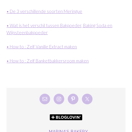
• De 3 verschillende soorten Meringue
• Wat is het verschil tussen Bakpoeder, Baking Soda en
Wijnsteenbakpoeder
• How to : Zelf Vanille Extract maken
• How to : Zelf Banketbakkersroom maken
MARINA’S BAKERY