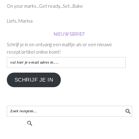
On your marks...Get ready...Set...Bake
Liefs, Marina
NIEUWSBRIEF
Schrijf je in en ontvang een mailtje als er een nieuwe
recept/artikel online komt!
vul
hier
je
SCHRIJF JE IN
e-
mail
adres
in.....