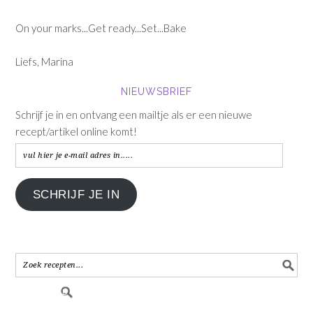
On your marks...Get ready...Set...Bake
Liefs, Marina
NIEUWSBRIEF
Schrijf je in en ontvang een mailtje als er een nieuwe
recept/artikel online komt!
vul
hier
je
SCHRIJF JE IN
e-
mail
adres
in.....