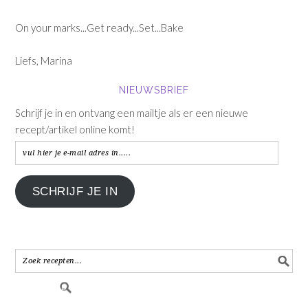
On your marks...Get ready...Set...Bake
Liefs, Marina
NIEUWSBRIEF
Schrijf je in en ontvang een mailtje als er een nieuwe
recept/artikel online komt!
vul
hier
je
SCHRIJF JE IN
e-
mail
adres
in.....