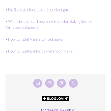
• De 3 verschillende soorten Meringue
• Wat is het verschil tussen Bakpoeder, Baking Soda en
Wijnsteenbakpoeder
• How to : Zelf Vanille Extract maken
• How to : Zelf Banketbakkersroom maken
MARINA’S BAKERY