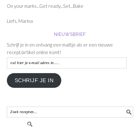
On your marks...Get ready...Set...Bake
Liefs, Marina
NIEUWSBRIEF
Schrijf je in en ontvang een mailtje als er een nieuwe
recept/artikel online komt!
vul
hier
je
SCHRIJF JE IN
e-
mail
adres
in.....