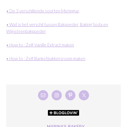
• De 3 verschillende soorten Meringue
• Wat is het verschil tussen Bakpoeder, Baking Soda en
Wijnsteenbakpoeder
• How to : Zelf Vanille Extract maken
• How to : Zelf Banketbakkersroom maken
MARINA’S BAKERY