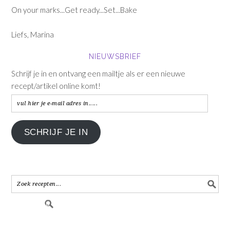
On your marks...Get ready...Set...Bake
Liefs, Marina
NIEUWSBRIEF
Schrijf je in en ontvang een mailtje als er een nieuwe
recept/artikel online komt!
vul
hier
je
SCHRIJF JE IN
e-
mail
adres
in.....