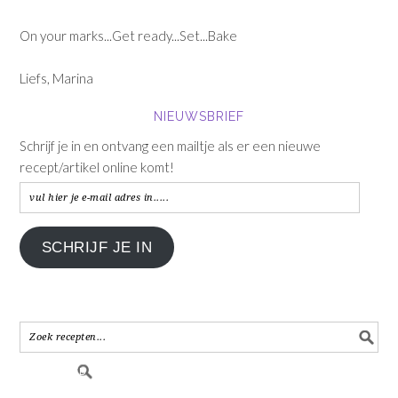
On your marks...Get ready...Set...Bake
Liefs, Marina
NIEUWSBRIEF
Schrijf je in en ontvang een mailtje als er een nieuwe
recept/artikel online komt!
vul
hier
je
SCHRIJF JE IN
e-
mail
adres
in.....