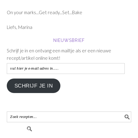
On your marks...Get ready...Set...Bake
Liefs, Marina
NIEUWSBRIEF
Schrijf je in en ontvang een mailtje als er een nieuwe
recept/artikel online komt!
vul
hier
je
SCHRIJF JE IN
e-
mail
adres
in.....