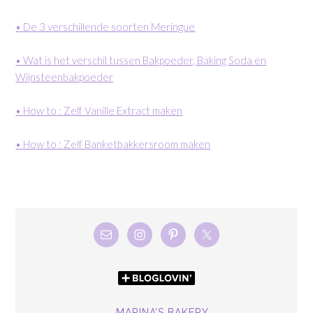
• De 3 verschillende soorten Meringue
• Wat is het verschil tussen Bakpoeder, Baking Soda en
Wijnsteenbakpoeder
• How to : Zelf Vanille Extract maken
• How to : Zelf Banketbakkersroom maken
MARINA’S BAKERY