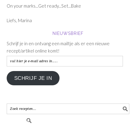
On your marks...Get ready...Set...Bake
Liefs, Marina
NIEUWSBRIEF
Schrijf je in en ontvang een mailtje als er een nieuwe
recept/artikel online komt!
vul
hier
je
SCHRIJF JE IN
e-
mail
adres
in.....