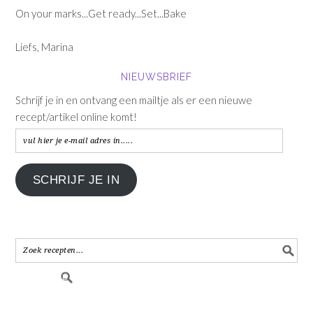
On your marks...Get ready...Set...Bake
Liefs, Marina
NIEUWSBRIEF
Schrijf je in en ontvang een mailtje als er een nieuwe
recept/artikel online komt!
vul
hier
je
SCHRIJF JE IN
e-
mail
adres
in.....