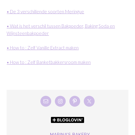
• De 3 verschillende soorten Meringue
• Wat is het verschil tussen Bakpoeder, Baking Soda en
Wijnsteenbakpoeder
• How to : Zelf Vanille Extract maken
• How to : Zelf Banketbakkersroom maken
MARINA’S BAKERY