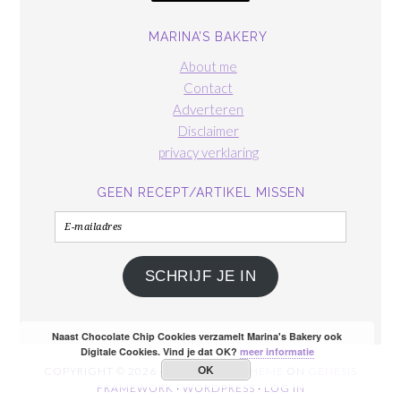
MARINA’S BAKERY
About me
Contact
Adverteren
Disclaimer
privacy verklaring
GEEN RECEPT/ARTIKEL MISSEN
E-
mailadres
SCHRIJF JE IN
Naast Chocolate Chip Cookies verzamelt Marina's Bakery ook
Digitale Cookies. Vind je dat OK?
meer informatie
OK
COPYRIGHT © 2026 ·
FOODIE PRO THEME
ON
GENESIS
FRAMEWORK
·
WORDPRESS
·
LOG IN