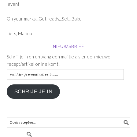
leven!
On your marks...Get ready...Set...Bake
Liefs, Marina
NIEUWSBRIEF
Schrijf je in en ontvang een mailtje als er een nieuwe
recept/artikel online komt!
vul
hier
je
SCHRIJF JE IN
e-
mail
adres
in.....