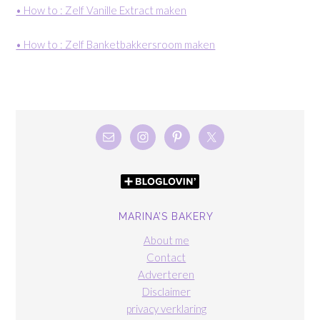
• How to : Zelf Vanille Extract maken
• How to : Zelf Banketbakkersroom maken
MARINA’S BAKERY
About me
Contact
Adverteren
Disclaimer
privacy verklaring