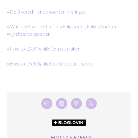
• De 3 verschillende soorten Meringue
• Wat is het verschil tussen Bakpoeder, Baking Soda en
Wijnsteenbakpoeder
• How to : Zelf Vanille Extract maken
• How to : Zelf Banketbakkersroom maken
MARINA’S BAKERY