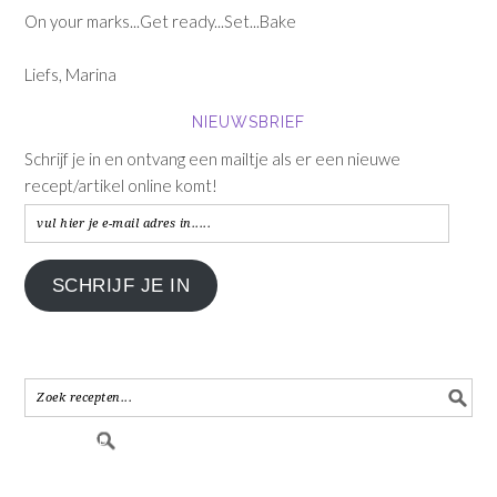
On your marks...Get ready...Set...Bake
Liefs, Marina
NIEUWSBRIEF
Schrijf je in en ontvang een mailtje als er een nieuwe
recept/artikel online komt!
vul
hier
je
SCHRIJF JE IN
e-
mail
adres
in.....