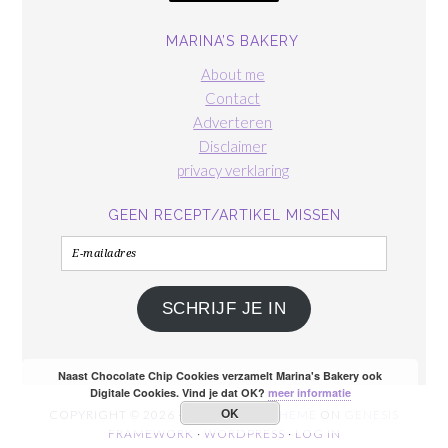
MARINA’S BAKERY
About me
Contact
Adverteren
Disclaimer
privacy verklaring
GEEN RECEPT/ARTIKEL MISSEN
E-
mailadres
SCHRIJF JE IN
Naast Chocolate Chip Cookies verzamelt Marina's Bakery ook
Digitale Cookies. Vind je dat OK?
meer informatie
OK
COPYRIGHT © 2026 ·
FOODIE PRO THEME
ON
GENESIS
FRAMEWORK
·
WORDPRESS
·
LOG IN