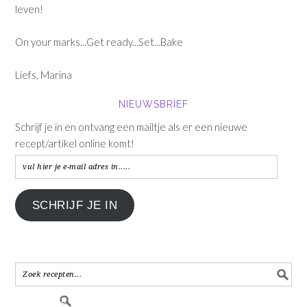
leven!
On your marks...Get ready...Set...Bake
Liefs, Marina
NIEUWSBRIEF
Schrijf je in en ontvang een mailtje als er een nieuwe
recept/artikel online komt!
vul
hier
je
SCHRIJF JE IN
e-
mail
adres
in.....