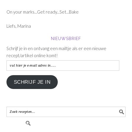
On your marks...Get ready...Set...Bake
Liefs, Marina
NIEUWSBRIEF
Schrijf je in en ontvang een mailtje als er een nieuwe
recept/artikel online komt!
vul
hier
je
SCHRIJF JE IN
e-
mail
adres
in.....