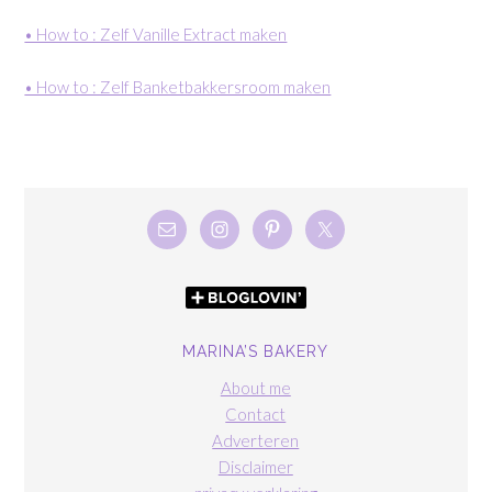
• How to : Zelf Vanille Extract maken
• How to : Zelf Banketbakkersroom maken
MARINA’S BAKERY
About me
Contact
Adverteren
Disclaimer