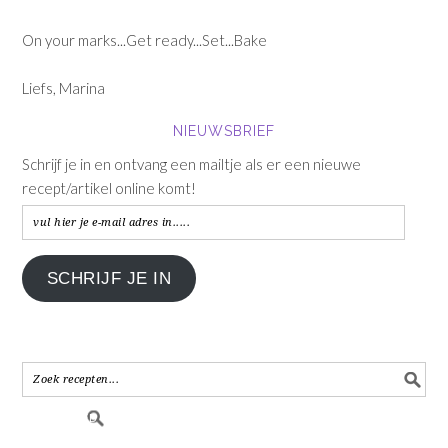
On your marks...Get ready...Set...Bake
Liefs, Marina
NIEUWSBRIEF
Schrijf je in en ontvang een mailtje als er een nieuwe
recept/artikel online komt!
vul
hier
je
SCHRIJF JE IN
e-
mail
adres
in.....