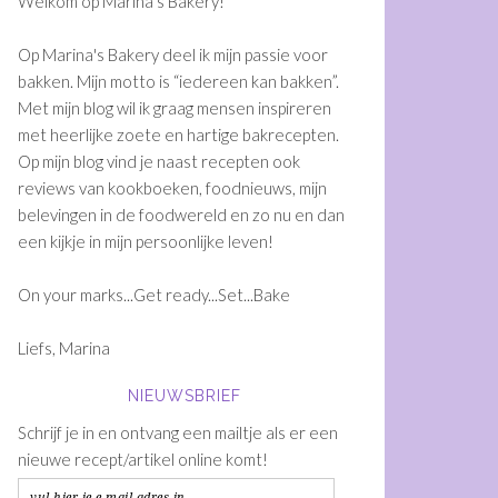
Welkom op Marina's Bakery!
Op Marina's Bakery deel ik mijn passie voor
bakken. Mijn motto is “iedereen kan bakken”.
Met mijn blog wil ik graag mensen inspireren
met heerlijke zoete en hartige bakrecepten.
Op mijn blog vind je naast recepten ook
reviews van kookboeken, foodnieuws, mijn
belevingen in de foodwereld en zo nu en dan
een kijkje in mijn persoonlijke leven!
On your marks...Get ready...Set...Bake
Liefs, Marina
NIEUWSBRIEF
Schrijf je in en ontvang een mailtje als er een
nieuwe recept/artikel online komt!
vul