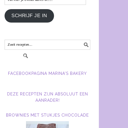
hier
je
SCHRIJF JE IN
e-
mail
adres
in.....
FACEBOOKPAGINA MARINA'S BAKERY
DEZE RECEPTEN ZIJN ABSOLUUT EEN
AANRADER!
BROWNIES MET STUKJES CHOCOLADE