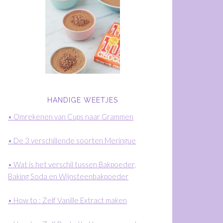
HANDIGE WEETJES
• Omrekenen van Cups naar Grammen
• De 3 verschillende soorten Meringue
• Wat is het verschil tussen Bakpoeder,
Baking Soda en Wijnsteenbakpoeder
• How to : Zelf Vanille Extract maken