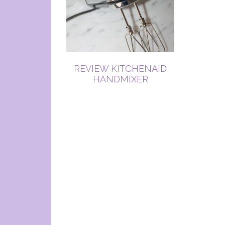
REVIEW KITCHENAID
HANDMIXER