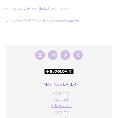
• How to : Zelf Vanille Extract maken
• How to : Zelf Banketbakkersroom maken
MARINA’S BAKERY
About me
Contact
Adverteren
Disclaimer