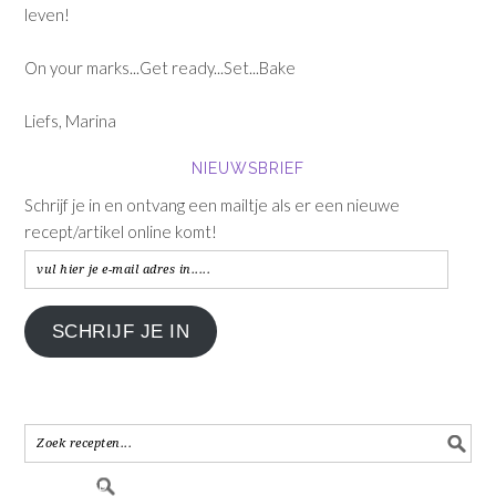
leven!
On your marks...Get ready...Set...Bake
Liefs, Marina
NIEUWSBRIEF
Schrijf je in en ontvang een mailtje als er een nieuwe
recept/artikel online komt!
vul
hier
je
SCHRIJF JE IN
e-
mail
adres
in.....