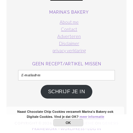
MARINA’S BAKERY
About me
Contact
Adverteren
Disclaimer
privacy verklaring
GEEN RECEPT/ARTIKEL MISSEN
E-
mailadres
SCHRIJF JE IN
Naast Chocolate Chip Cookies verzamelt Marina's Bakery ook
Digitale Cookies. Vind je dat OK?
meer informatie
OK
COPYRIGHT © 2026 ·
FOODIE PRO THEME
ON
GENESIS
FRAMEWORK
·
WORDPRESS
·
LOG IN