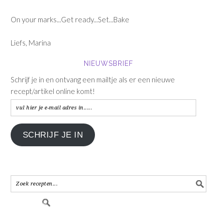
On your marks...Get ready...Set...Bake
Liefs, Marina
NIEUWSBRIEF
Schrijf je in en ontvang een mailtje als er een nieuwe
recept/artikel online komt!
vul
hier
je
SCHRIJF JE IN
e-
mail
adres
in.....