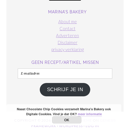
MARINA’S BAKERY
About me
Contact
Adverteren
Disclaimer
privacy verklaring
GEEN RECEPT/ARTIKEL MISSEN
E-
mailadres
SCHRIJF JE IN
Naast Chocolate Chip Cookies verzamelt Marina's Bakery ook
Digitale Cookies. Vind je dat OK?
meer informatie
OK
COPYRIGHT © 2026 ·
FOODIE PRO THEME
ON
GENESIS
FRAMEWORK
·
WORDPRESS
·
LOG IN