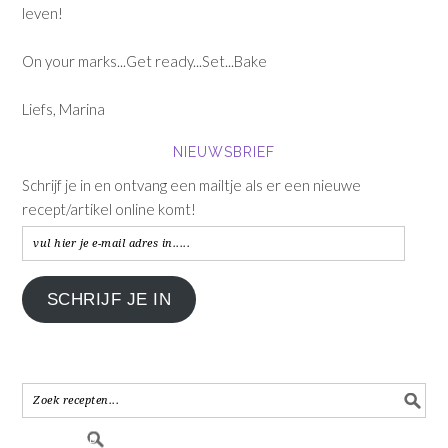
leven!
On your marks...Get ready...Set...Bake
Liefs, Marina
NIEUWSBRIEF
Schrijf je in en ontvang een mailtje als er een nieuwe
recept/artikel online komt!
vul
hier
je
SCHRIJF JE IN
e-
mail
adres
in.....