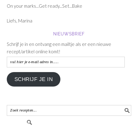
On your marks...Get ready...Set...Bake
Liefs, Marina
NIEUWSBRIEF
Schrijf je in en ontvang een mailtje als er een nieuwe
recept/artikel online komt!
vul
hier
je
SCHRIJF JE IN
e-
mail
adres
in.....