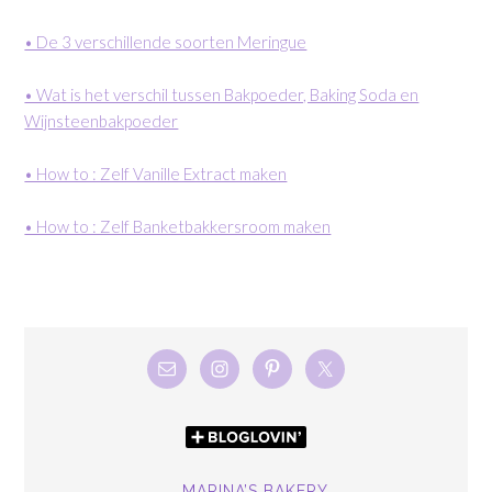
• De 3 verschillende soorten Meringue
• Wat is het verschil tussen Bakpoeder, Baking Soda en
Wijnsteenbakpoeder
• How to : Zelf Vanille Extract maken
• How to : Zelf Banketbakkersroom maken
MARINA’S BAKERY