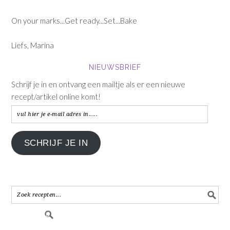
On your marks...Get ready...Set...Bake
Liefs, Marina
NIEUWSBRIEF
Schrijf je in en ontvang een mailtje als er een nieuwe
recept/artikel online komt!
vul
hier
je
SCHRIJF JE IN
e-
mail
adres
in.....