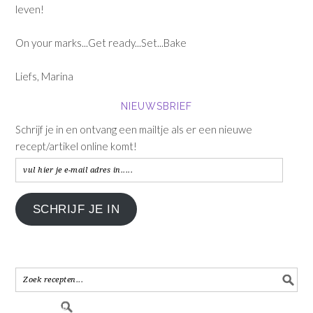
leven!
On your marks...Get ready...Set...Bake
Liefs, Marina
NIEUWSBRIEF
Schrijf je in en ontvang een mailtje als er een nieuwe
recept/artikel online komt!
vul
hier
je
SCHRIJF JE IN
e-
mail
adres
in.....