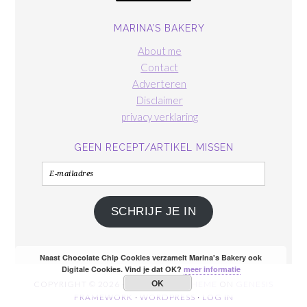
MARINA’S BAKERY
About me
Contact
Adverteren
Disclaimer
privacy verklaring
GEEN RECEPT/ARTIKEL MISSEN
E-
mailadres
SCHRIJF JE IN
Naast Chocolate Chip Cookies verzamelt Marina's Bakery ook
Digitale Cookies. Vind je dat OK?
meer informatie
OK
COPYRIGHT © 2026 ·
FOODIE PRO THEME
ON
GENESIS
FRAMEWORK
·
WORDPRESS
·
LOG IN