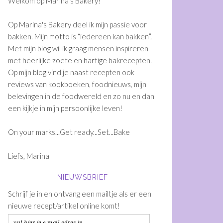
Welkom op Marina's Bakery!
Op Marina's Bakery deel ik mijn passie voor
bakken. Mijn motto is “iedereen kan bakken”.
Met mijn blog wil ik graag mensen inspireren
met heerlijke zoete en hartige bakrecepten.
Op mijn blog vind je naast recepten ook
reviews van kookboeken, foodnieuws, mijn
belevingen in de foodwereld en zo nu en dan
een kijkje in mijn persoonlijke leven!
On your marks...Get ready...Set...Bake
Liefs, Marina
NIEUWSBRIEF
Schrijf je in en ontvang een mailtje als er een
nieuwe recept/artikel online komt!
vul