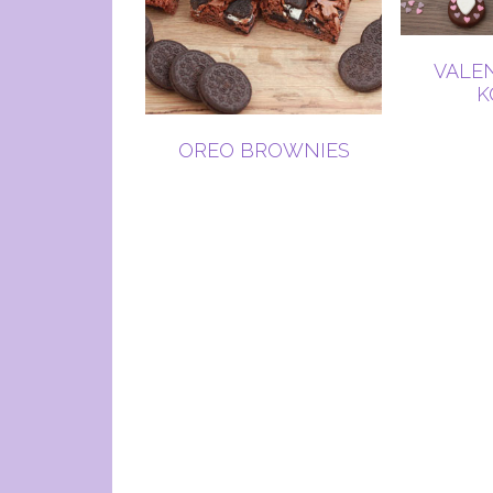
VALE
K
OREO BROWNIES