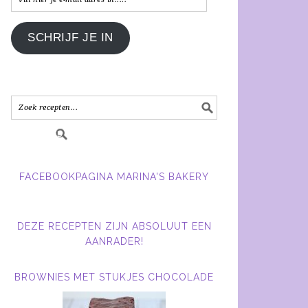
hier
je
SCHRIJF JE IN
e-
mail
adres
in.....
FACEBOOKPAGINA MARINA'S BAKERY
DEZE RECEPTEN ZIJN ABSOLUUT EEN
AANRADER!
BROWNIES MET STUKJES CHOCOLADE