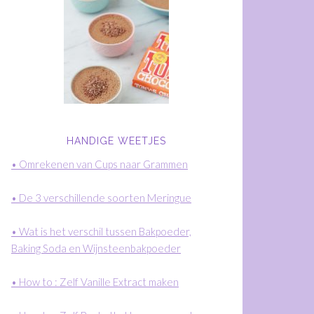
HANDIGE WEETJES
• Omrekenen van Cups naar Grammen
• De 3 verschillende soorten Meringue
• Wat is het verschil tussen Bakpoeder,
Baking Soda en Wijnsteenbakpoeder
• How to : Zelf Vanille Extract maken